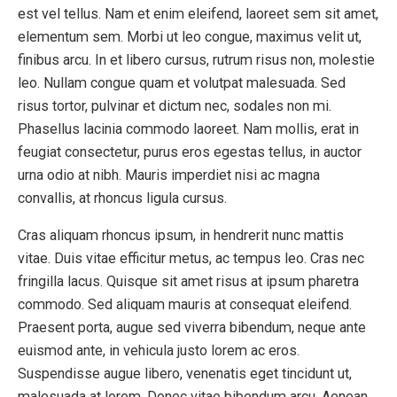
est vel tellus. Nam et enim eleifend, laoreet sem sit amet,
elementum sem. Morbi ut leo congue, maximus velit ut,
finibus arcu. In et libero cursus, rutrum risus non, molestie
leo. Nullam congue quam et volutpat malesuada. Sed
risus tortor, pulvinar et dictum nec, sodales non mi.
Phasellus lacinia commodo laoreet. Nam mollis, erat in
feugiat consectetur, purus eros egestas tellus, in auctor
urna odio at nibh. Mauris imperdiet nisi ac magna
convallis, at rhoncus ligula cursus.
Cras aliquam rhoncus ipsum, in hendrerit nunc mattis
vitae. Duis vitae efficitur metus, ac tempus leo. Cras nec
fringilla lacus. Quisque sit amet risus at ipsum pharetra
commodo. Sed aliquam mauris at consequat eleifend.
Praesent porta, augue sed viverra bibendum, neque ante
euismod ante, in vehicula justo lorem ac eros.
Suspendisse augue libero, venenatis eget tincidunt ut,
malesuada at lorem. Donec vitae bibendum arcu. Aenean