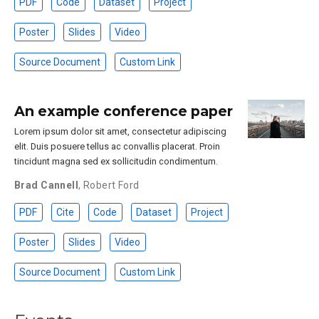
PDF
Code
Dataset
Project
Poster
Slides
Video
Source Document
Custom Link
An example conference paper
Lorem ipsum dolor sit amet, consectetur adipiscing
elit. Duis posuere tellus ac convallis placerat. Proin
tincidunt magna sed ex sollicitudin condimentum.
Brad Cannell
,
Robert Ford
PDF
Cite
Code
Dataset
Project
Poster
Slides
Video
Source Document
Custom Link